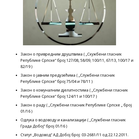
Закон о привредним друштвима ( „Скужбени гласник
Републике Српске“ број 127/08, 58/09, 100/11, 67/13, 100/17 и
82/19 )
Закон о јавним предузећима ( „Службени гласник
Републике Српске“ број 75/04 и 78/11 )
Закон о комуналним дјелатностима ( „Службени гласник
Републике Српске“ број 124/11 и 100/17 )
Закон о раду ( „Службени гласник Републике Српске „ број
01/16 )
Одлука о водоводу и канализацији ( „Службени гласник
Града Добој“ број 01/16 )
Статут „Водовод“ АД Добој број: 03-2681/11 од 22.12.2011.