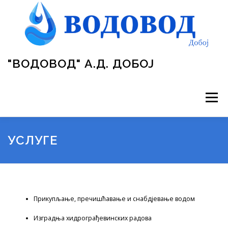
Skip
to
content
"ВОДОВОД" А.Д. ДОБОЈ
Menu
ВОДОВОД
УПРАВА ПРЕДУЗЕЋА
ПРОЈЕКТИ
УСЛУГЕ
ОБРАСЦИ
ГАЛЕРИЈА
ЈАВНЕ НАБАВКЕ
Прикупљање, пречишћавање и снабдјевање водом
ЗАКОНИ
ОГЛАСНА ТАБЛА
КОНТАКТ
Изградња хидрограђевинских радова