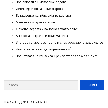
Пројектовање и извођење радова
Детекција и отклањање кварова
Баждарење (калибрација) водомјера
Машински и ручни ископи
Сјечење асфалта и поновно асфалтирање
Ангажовање грађевинских машина
Употреба апарата за чеоно и електрофузионо заваривање
3
Довоз цистерне воде запремине 7 м
Проштопавање канализације и употреба возила “Вома”
Search
for:
ПОСЛЕДЊЕ ОБЈАВЕ