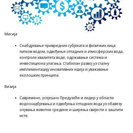
Мисија
Снабдјевање привредних субјеката и физичких лица
питком водом, одвођење отпадних и атмосферских вода,
контроле квалитета воде, одржавање система и
инвестициона улагања. Стабилан развој уз сталну
имплементацију иновативних идеја и уважавање
еколошких принципа.
Визија
Савремено, успјешно Предузеће и лидер у области
водоснадбјевања и одвођења отпадних вода уз обавезу
очувања животне средине и ширења свијести о заштити
исте.