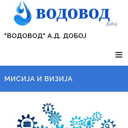
Skip
to
content
"ВОДОВОД" А.Д. ДОБОЈ
Menu
ВОДОВОД
УПРАВА ПРЕДУЗЕЋА
ПРОЈЕКТИ
МИСИЈА И ВИЗИЈА
ОБРАСЦИ
ГАЛЕРИЈА
ЈАВНЕ НАБАВКЕ
ЗАКОНИ
ОГЛАСНА ТАБЛА
КОНТАКТ