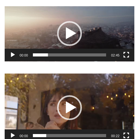
Video
Player
00:00
02:45
Video
Player
00:00
00:22