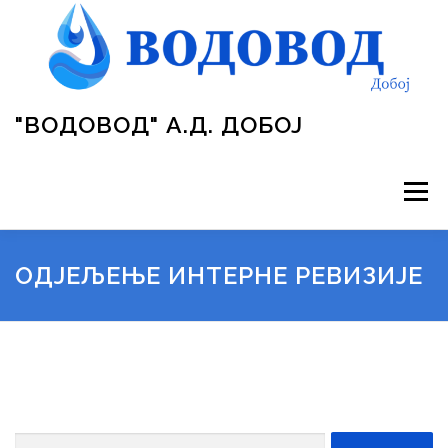
Skip
to
content
"ВОДОВОД" А.Д. ДОБОЈ
Menu
ВОДОВОД
УПРАВА ПРЕДУЗЕЋА
ПРОЈЕКТИ
ОДЈЕЉЕЊЕ ИНТЕРНЕ РЕВИЗИЈЕ
ОБРАСЦИ
ГАЛЕРИЈА
ЈАВНЕ НАБАВКЕ
ЗАКОНИ
ОГЛАСНА ТАБЛА
КОНТАКТ
Search