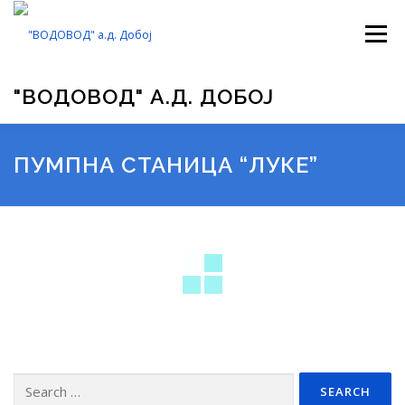
Skip
to
Menu
content
"ВОДОВОД" А.Д. ДОБОЈ
ВОДОВОД
УПРАВА ПРЕДУЗЕЋА
ПРОЈЕКТИ
ПУМПНА СТАНИЦА “ЛУКЕ”
ОБРАСЦИ
ГАЛЕРИЈА
ЈАВНЕ НАБАВКЕ
ЗАКОНИ
ОГЛАСНА ТАБЛА
КОНТАКТ
Search
for: