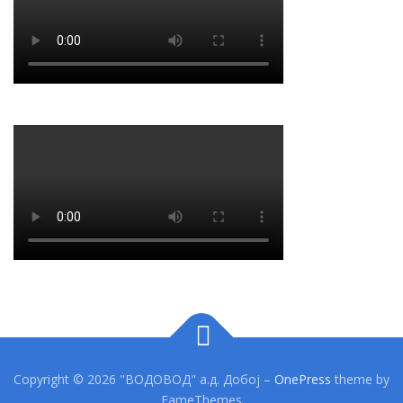
Copyright © 2026 "ВОДОВОД" а.д. Добој
–
OnePress
theme by
FameThemes