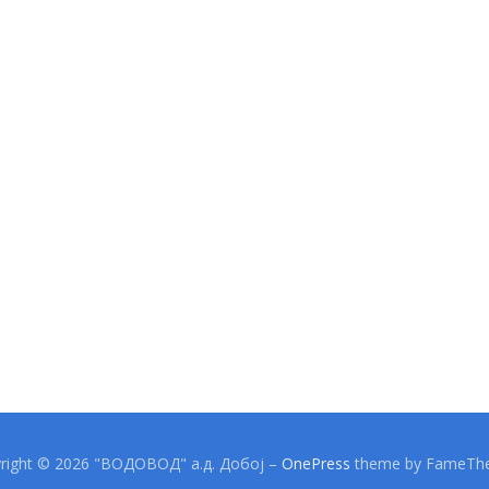
right © 2026 "ВОДОВОД" а.д. Добој
–
OnePress
theme by FameTh