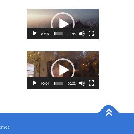
Video
Player
00:00
02:45
Video
Player
00:00
00:22
emes