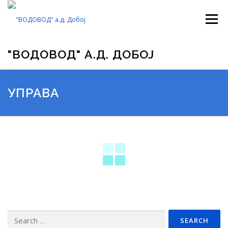
Skip
to
Menu
content
"ВОДОВОД" А.Д. ДОБОЈ
ВОДОВОД
УПРАВА ПРЕДУЗЕЋА
ПРОЈЕКТИ
УПРАВА
ОБРАСЦИ
ГАЛЕРИЈА
ЈАВНЕ НАБАВКЕ
ЗАКОНИ
ОГЛАСНА ТАБЛА
КОНТАКТ
Search
for: