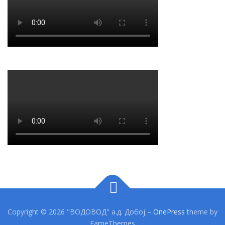
Copyright © 2026 "ВОДОВОД" а.д. Добој
–
OnePress
theme by
FameThemes