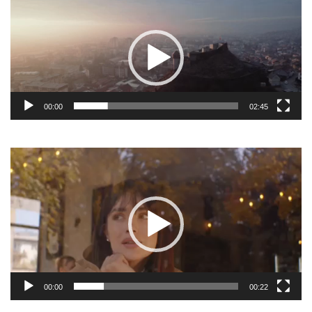
Video
Player
00:00
02:45
Video
Player
00:00
00:22