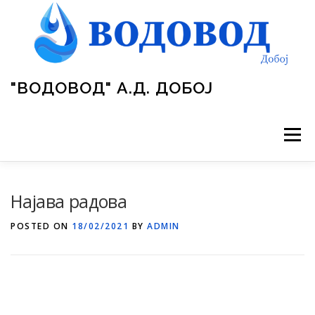
Skip
to
content
"ВОДОВОД" А.Д. ДОБОЈ
Menu
ВОДОВОД
УПРАВА ПРЕДУЗЕЋА
ПРОЈЕКТИ
Најава радова
POSTED ON
18/02/2021
BY
ADMIN
ОБРАСЦИ
ГАЛЕРИЈА
ЈАВНЕ НАБАВКЕ
ЗАКОНИ
ОГЛАСНА ТАБЛА
КОНТАКТ