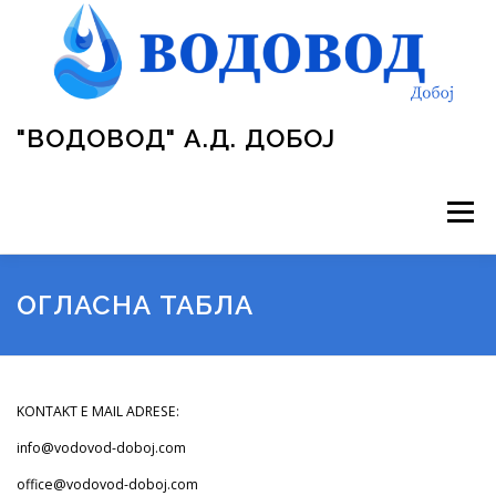
Skip
to
content
"ВОДОВОД" А.Д. ДОБОЈ
Menu
ВОДОВОД
УПРАВА ПРЕДУЗЕЋА
ПРОЈЕКТИ
ОГЛАСНА ТАБЛА
ОБРАСЦИ
ГАЛЕРИЈА
ЈАВНЕ НАБАВКЕ
KONTAKT E MAIL ADRESE:
info@vodovod-doboj.com
ЗАКОНИ
ОГЛАСНА ТАБЛА
КОНТАКТ
office@vodovod-doboj.com