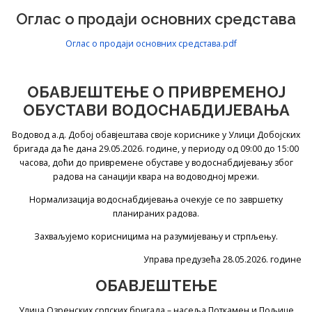
Оглас о продаји основних средстава
Оглас о продаји основних средстава.pdf
ОБАВЈЕШТЕЊЕ О ПРИВРЕМЕНОЈ
ОБУСТАВИ ВОДОСНАБДИЈЕВАЊА
Водовод а.д. Добој обавјештава своје кориснике у Улици Добојских
бригада да ће дана 29.05.2026. године, у периоду од 09:00 до 15:00
часова, доћи до привремене обуставе у водоснабдијевању због
радова на санацији квара на водоводној мрежи.
Нормализација водоснабдијевања очекује се по завршетку
планираних радова.
Захваљујемо корисницима на разумијевању и стрпљењу.
Управа предузећа 28.05.2026. године
ОБАВЈЕШТЕЊЕ
Улица Озренских српских бригада – насеља Поткамен и Пољице