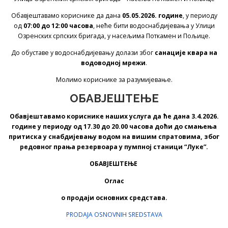
Обавјештавамо кориснике да дана
05.05.2026. године
, у периоду
од
07:00 до 12:00 часова
, неће бити водоснабдијевања у Улици
Озренских српских бригада, у насељима Поткамен и Пољице.
До обуставе у водоснабдијевању долази због
санације квара на
водоводној мрежи
.
Молимо кориснике за разумијевање.
ОБАВЈЕШТЕЊЕ
Обавјештавамо кориснике наших услуга да ће дана 3.4.2026.
године у периоду од 17.30 до 20.00 часова доћи до смањења
притиска у снабдијевању водом на вишим спратовима, због
редовног прања резервоара у пумпној станици “Луке”.
ОБАВЈЕШТЕЊЕ
Оглас
о продаји основних средстава.
PRODAJA OSNOVNIH SREDSTAVA