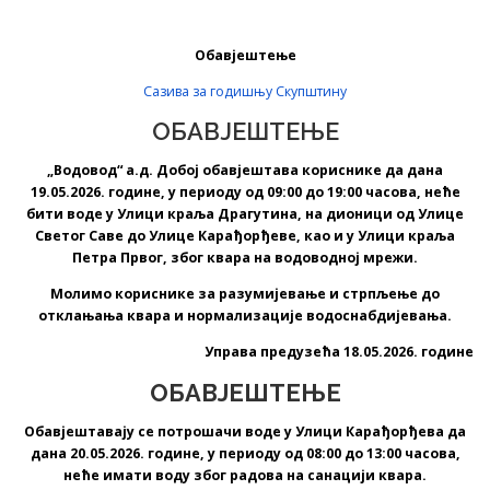
Обавјештење
Сазива за годишњу Скупштину
ОБАВЈЕШТЕЊЕ
„Водовод“ а.д. Добој обавјештава кориснике да дана
19.05.2026. године, у периоду од 09:00 до 19:00 часова, неће
бити воде у Улици краља Драгутина, на дионици од Улице
Светог Саве до Улице Карађорђеве, као и у Улици краља
Петра Првог, због квара на водоводној мрежи.
Молимо кориснике за разумијевање и стрпљење до
отклањања квара и нормализације водоснабдијевања.
Управа предузећа 18.05.2026. године
ОБАВЈЕШТЕЊЕ
Обавјештавају се потрошачи воде у Улици Карађорђева да
дана 20.05.2026. године, у периоду од 08:00 до 13:00 часова,
неће имати воду због радова на санацији квара.