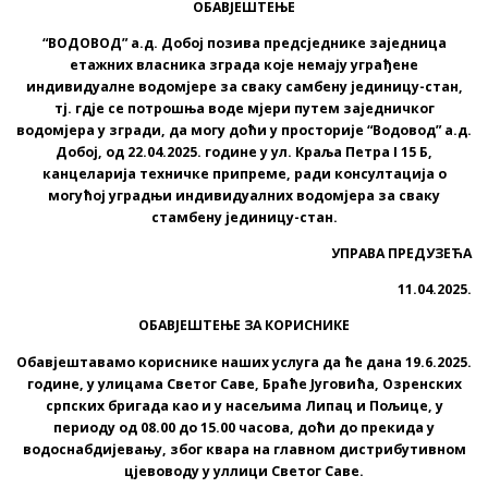
ОБАВЈЕШТЕЊЕ
“ВОДОВОД” а.д. Добој позива предсједнике заједница
етажних власника зграда које немају уграђене
индивидуалне водомјере за сваку самбену јединицу-стан,
тј. гдје се потрошња воде мјери путем заједничког
водомјера у згради, да могу доћи у просторије “Водовод” а.д.
Добој, од 22.04.2025. године у ул. Краља Петра I 15 Б,
канцеларија техничке припреме, ради консултација о
могућој уградњи индивидуалних водомјера за сваку
стамбену јединицу-стан.
УПРАВА ПРЕДУЗЕЋА
11.04.2025.
ОБАВЈЕШТЕЊЕ ЗА КОРИСНИКЕ
Обавјештавамо кориснике наших услуга да ће дана 19.6.2025.
године, у улицама Светог Саве, Браће Југовића, Озренских
српских бригада као и у насељима Липац и Пољице, у
периоду од 08.00 до 15.00 часова, доћи до прекида у
водоснабдијевању, због квара на главном дистрибутивном
цјевоводу у уллици Светог Саве.